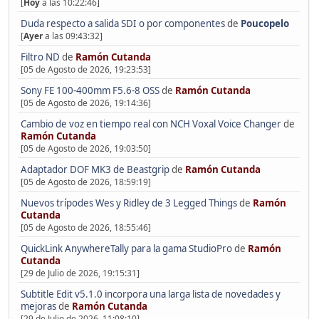
[
Hoy
a las 10:22:46]
Duda respecto a salida SDI o por componentes
de
Poucopelo
[
Ayer
a las 09:43:32]
Filtro ND
de
Ramón Cutanda
[05 de Agosto de 2026, 19:23:53]
Sony FE 100-400mm F5.6-8 OSS
de
Ramón Cutanda
[05 de Agosto de 2026, 19:14:36]
Cambio de voz en tiempo real con NCH Voxal Voice Changer
de
Ramón Cutanda
[05 de Agosto de 2026, 19:03:50]
Adaptador DOF MK3 de Beastgrip
de
Ramón Cutanda
[05 de Agosto de 2026, 18:59:19]
Nuevos trípodes Wes y Ridley de 3 Legged Things
de
Ramón
Cutanda
[05 de Agosto de 2026, 18:55:46]
QuickLink AnywhereTally para la gama StudioPro
de
Ramón
Cutanda
[29 de Julio de 2026, 19:15:31]
Subtitle Edit v5.1.0 incorpora una larga lista de novedades y
mejoras
de
Ramón Cutanda
[29 de Julio de 2026, 11:08:10]