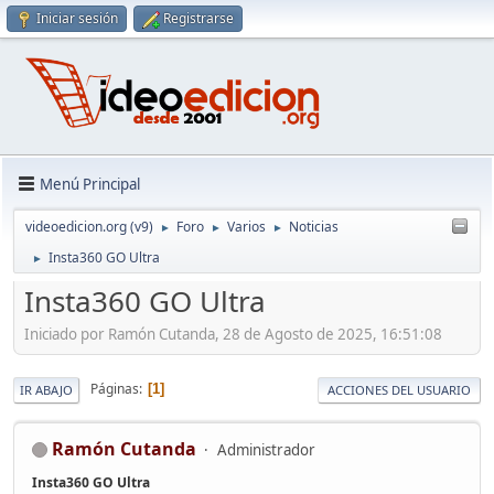
Iniciar sesión
Registrarse
Menú Principal
videoedicion.org (v9)
Foro
Varios
Noticias
►
►
►
Insta360 GO Ultra
►
Insta360 GO Ultra
Iniciado por Ramón Cutanda, 28 de Agosto de 2025, 16:51:08
Páginas
1
IR ABAJO
ACCIONES DEL USUARIO
Ramón Cutanda
Administrador
Insta360 GO Ultra