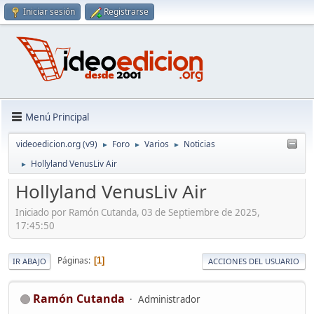
Iniciar sesión
Registrarse
Menú Principal
videoedicion.org (v9)
Foro
Varios
Noticias
►
►
►
Hollyland VenusLiv Air
►
Hollyland VenusLiv Air
Iniciado por Ramón Cutanda, 03 de Septiembre de 2025,
17:45:50
Páginas
1
IR ABAJO
ACCIONES DEL USUARIO
Ramón Cutanda
Administrador