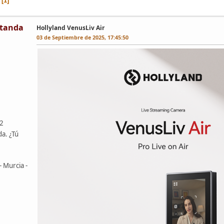
1
tanda
Hollyland VenusLiv Air
03 de Septiembre de 2025, 17:45:50
42
da. ¿Tú
- Murcia -