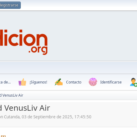
Registrarse
a de...
¡Síguenos!
Contacto
Identificarse
d VenusLiv Air
d VenusLiv Air
ón Cutanda, 03 de Septiembre de 2025, 17:45:50