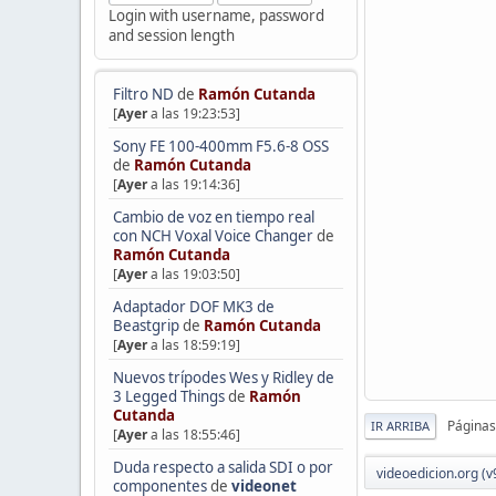
Login with username, password
and session length
Filtro ND
de
Ramón Cutanda
[
Ayer
a las 19:23:53]
Sony FE 100-400mm F5.6-8 OSS
de
Ramón Cutanda
[
Ayer
a las 19:14:36]
Cambio de voz en tiempo real
con NCH Voxal Voice Changer
de
Ramón Cutanda
[
Ayer
a las 19:03:50]
Adaptador DOF MK3 de
Beastgrip
de
Ramón Cutanda
[
Ayer
a las 18:59:19]
Nuevos trípodes Wes y Ridley de
3 Legged Things
de
Ramón
Cutanda
Páginas
IR ARRIBA
[
Ayer
a las 18:55:46]
Duda respecto a salida SDI o por
videoedicion.org (v
componentes
de
videonet