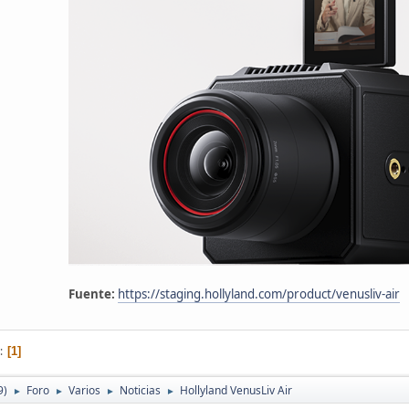
Fuente:
https://staging.hollyland.com/product/venusliv-air
1
9)
Foro
Varios
Noticias
Hollyland VenusLiv Air
►
►
►
►