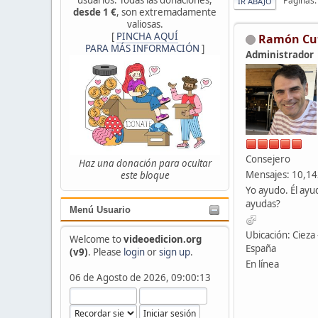
Páginas
IR ABAJO
desde 1 €
, son extremadamente
valiosas.
[
PINCHA AQUÍ
Ramón Cu
PARA MÁS INFORMACIÓN
]
Administrador
Consejero
Haz una donación para ocultar
Mensajes: 10,1
este bloque
Yo ayudo. Él ayu
ayudas?
Menú Usuario
Ubicación: Cieza 
Welcome to
videoedicion.org
España
(v9)
. Please
login
or
sign up
.
En línea
06 de Agosto de 2026, 09:00:13