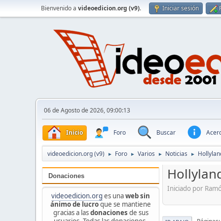
Bienvenido a
videoedicion.org (v9)
.
Iniciar sesión
06 de Agosto de 2026, 09:00:13
Inicio
Foro
Buscar
Acerc
videoedicion.org (v9)
Foro
Varios
Noticias
Hollylan
►
►
►
►
Hollylan
Donaciones
Iniciado por Ram
videoedicion.org
es una
web sin
ánimo de lucro
que se mantiene
gracias a las
donaciones
de sus
usuarios. Todas las donaciones,