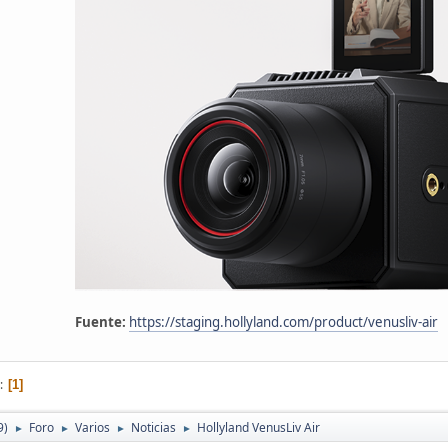
Fuente:
https://staging.hollyland.com/product/venusliv-air
1
9)
Foro
Varios
Noticias
Hollyland VenusLiv Air
►
►
►
►