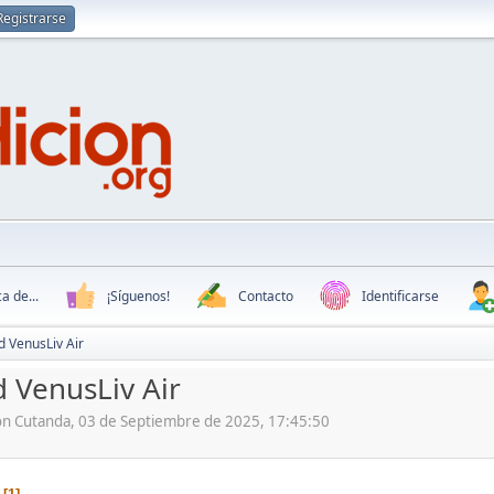
Registrarse
a de...
¡Síguenos!
Contacto
Identificarse
d VenusLiv Air
d VenusLiv Air
ón Cutanda, 03 de Septiembre de 2025, 17:45:50