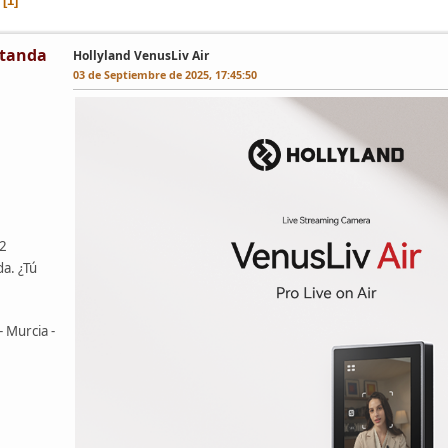
1
tanda
Hollyland VenusLiv Air
03 de Septiembre de 2025, 17:45:50
42
da. ¿Tú
- Murcia -