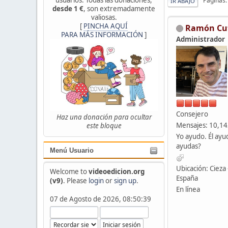
Páginas
IR ABAJO
desde 1 €
, son extremadamente
valiosas.
[
PINCHA AQUÍ
Ramón Cu
PARA MÁS INFORMACIÓN
]
Administrador
Consejero
Haz una donación para ocultar
Mensajes: 10,1
este bloque
Yo ayudo. Él ayu
ayudas?
Menú Usuario
Ubicación: Cieza 
Welcome to
videoedicion.org
España
(v9)
. Please
login
or
sign up
.
En línea
07 de Agosto de 2026, 08:50:39