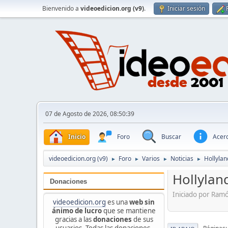
Bienvenido a
videoedicion.org (v9)
.
Iniciar sesión
07 de Agosto de 2026, 08:50:39
Inicio
Foro
Buscar
Acerc
videoedicion.org (v9)
Foro
Varios
Noticias
Hollylan
►
►
►
►
Hollylan
Donaciones
Iniciado por Ram
videoedicion.org
es una
web sin
ánimo de lucro
que se mantiene
gracias a las
donaciones
de sus
usuarios. Todas las donaciones,