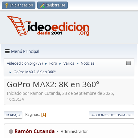
Iniciar sesión
Registrarse
Menú Principal
videoedicion.org (v9)
Foro
Varios
Noticias
►
►
►
GoPro MAX2: 8K en 360º
►
GoPro MAX2: 8K en 360º
Iniciado por Ramón Cutanda, 23 de Septiembre de 2025,
16:53:34
Páginas
1
IR ABAJO
ACCIONES DEL USUARIO
Ramón Cutanda
Administrador