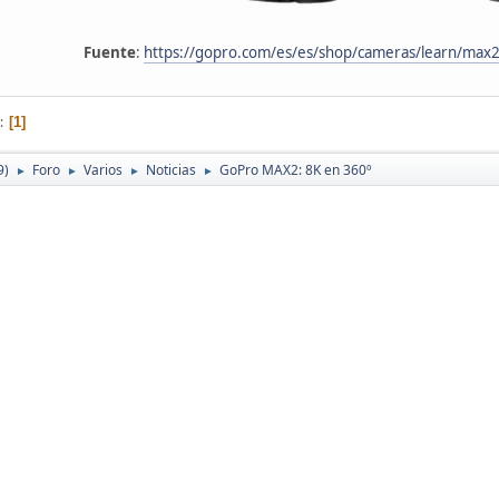
Fuente
:
https://gopro.com/es/es/shop/cameras/learn/max
1
9)
Foro
Varios
Noticias
GoPro MAX2: 8K en 360º
►
►
►
►