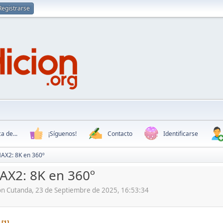
Registrarse
a de...
¡Síguenos!
Contacto
Identificarse
AX2: 8K en 360º
AX2: 8K en 360º
ón Cutanda, 23 de Septiembre de 2025, 16:53:34