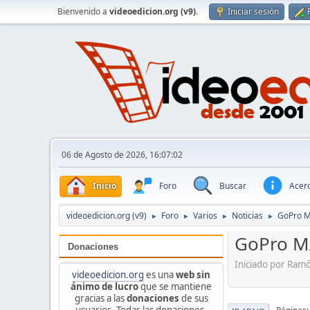
Bienvenido a
videoedicion.org (v9)
.
Iniciar sesión
06 de Agosto de 2026, 16:07:02
Inicio
Foro
Buscar
Acerc
videoedicion.org (v9)
Foro
Varios
Noticias
GoPro M
►
►
►
►
GoPro M
Donaciones
Iniciado por Ram
videoedicion.org
es una
web sin
ánimo de lucro
que se mantiene
gracias a las
donaciones
de sus
usuarios. Todas las donaciones,