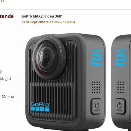
1
tanda
GoPro MAX2: 8K en 360º
23 de Septiembre de 2025, 16:53:34
42
da. ¿Tú
- Murcia -