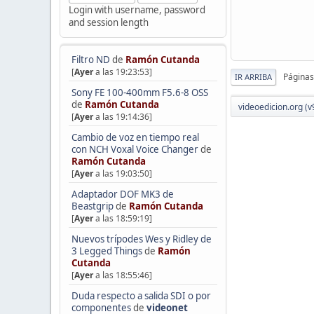
Login with username, password
and session length
Filtro ND
de
Ramón Cutanda
[
Ayer
a las 19:23:53]
Páginas
IR ARRIBA
Sony FE 100-400mm F5.6-8 OSS
de
Ramón Cutanda
videoedicion.org (v
[
Ayer
a las 19:14:36]
Cambio de voz en tiempo real
con NCH Voxal Voice Changer
de
Ramón Cutanda
[
Ayer
a las 19:03:50]
Adaptador DOF MK3 de
Beastgrip
de
Ramón Cutanda
[
Ayer
a las 18:59:19]
Nuevos trípodes Wes y Ridley de
3 Legged Things
de
Ramón
Cutanda
[
Ayer
a las 18:55:46]
Duda respecto a salida SDI o por
componentes
de
videonet