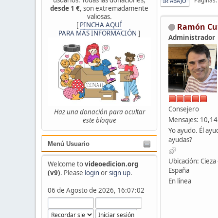
Páginas
IR ABAJO
desde 1 €
, son extremadamente
valiosas.
[
PINCHA AQUÍ
Ramón Cu
PARA MÁS INFORMACIÓN
]
Administrador
Consejero
Haz una donación para ocultar
Mensajes: 10,1
este bloque
Yo ayudo. Él ayu
ayudas?
Menú Usuario
Ubicación: Cieza 
Welcome to
videoedicion.org
España
(v9)
. Please
login
or
sign up
.
En línea
06 de Agosto de 2026, 16:07:02