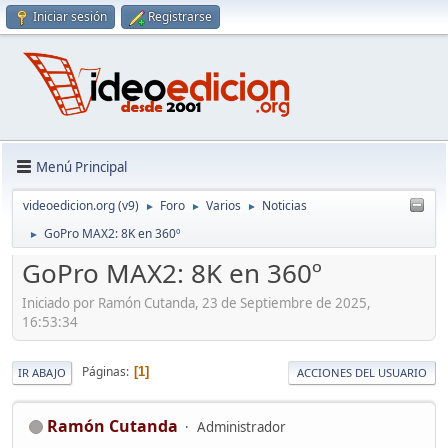
Iniciar sesión
Registrarse
Menú Principal
videoedicion.org (v9)
Foro
Varios
Noticias
►
►
►
GoPro MAX2: 8K en 360º
►
GoPro MAX2: 8K en 360º
Iniciado por Ramón Cutanda, 23 de Septiembre de 2025,
16:53:34
Páginas
1
IR ABAJO
ACCIONES DEL USUARIO
Ramón Cutanda
Administrador