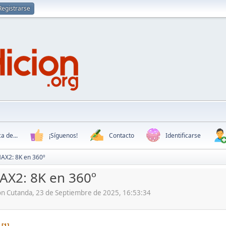
Registrarse
a de...
¡Síguenos!
Contacto
Identificarse
AX2: 8K en 360º
AX2: 8K en 360º
ón Cutanda, 23 de Septiembre de 2025, 16:53:34