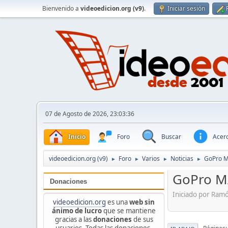
Bienvenido a
videoedicion.org (v9)
.
Iniciar sesión
07 de Agosto de 2026, 23:03:36
Inicio
Foro
Buscar
Acerc
videoedicion.org (v9)
Foro
Varios
Noticias
GoPro M
►
►
►
►
GoPro M
Donaciones
Iniciado por Ram
videoedicion.org
es una
web sin
ánimo de lucro
que se mantiene
gracias a las
donaciones
de sus
usuarios. Todas las donaciones,