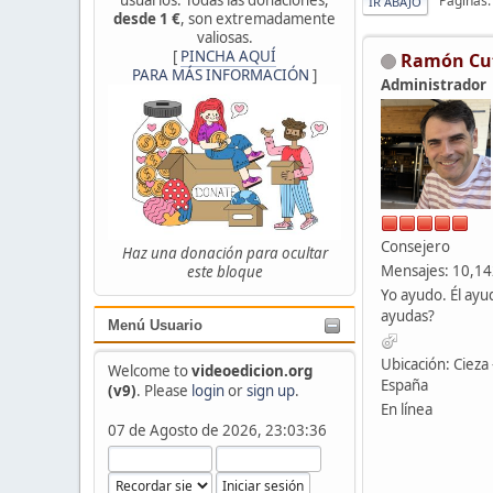
Páginas
IR ABAJO
desde 1 €
, son extremadamente
valiosas.
[
PINCHA AQUÍ
Ramón Cu
PARA MÁS INFORMACIÓN
]
Administrador
Consejero
Haz una donación para ocultar
Mensajes: 10,1
este bloque
Yo ayudo. Él ayu
ayudas?
Menú Usuario
Ubicación: Cieza 
Welcome to
videoedicion.org
España
(v9)
. Please
login
or
sign up
.
En línea
07 de Agosto de 2026, 23:03:36