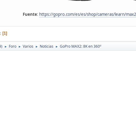
Fuente
:
https://gopro.com/es/es/shop/cameras/learn/max
1
9)
Foro
Varios
Noticias
GoPro MAX2: 8K en 360º
►
►
►
►