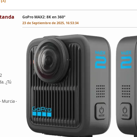
1
tanda
GoPro MAX2: 8K en 360º
23 de Septiembre de 2025, 16:53:34
42
da. ¿Tú
- Murcia -