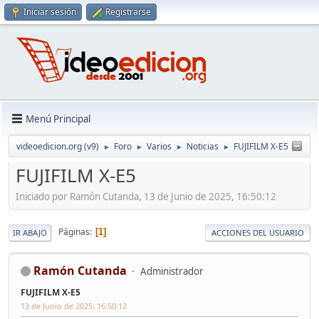
Iniciar sesión
Registrarse
Menú Principal
videoedicion.org (v9)
Foro
Varios
Noticias
FUJIFILM X-E5
►
►
►
►
FUJIFILM X-E5
Iniciado por Ramón Cutanda, 13 de Junio de 2025, 16:50:12
Páginas
1
IR ABAJO
ACCIONES DEL USUARIO
Ramón Cutanda
Administrador
FUJIFILM X-E5
13 de Junio de 2025, 16:50:12