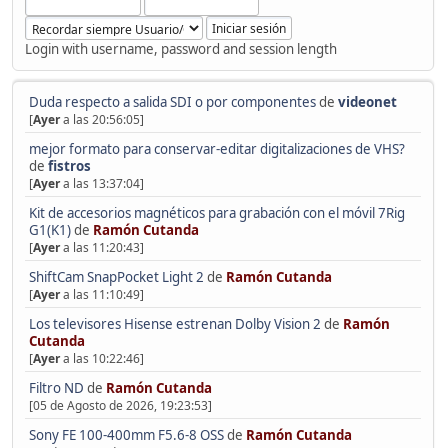
Login with username, password and session length
Duda respecto a salida SDI o por componentes
de
videonet
[
Ayer
a las 20:56:05]
mejor formato para conservar-editar digitalizaciones de VHS?
de
fistros
[
Ayer
a las 13:37:04]
Kit de accesorios magnéticos para grabación con el móvil 7Rig
G1(K1)
de
Ramón Cutanda
[
Ayer
a las 11:20:43]
ShiftCam SnapPocket Light 2
de
Ramón Cutanda
[
Ayer
a las 11:10:49]
Los televisores Hisense estrenan Dolby Vision 2
de
Ramón
Cutanda
[
Ayer
a las 10:22:46]
Filtro ND
de
Ramón Cutanda
[05 de Agosto de 2026, 19:23:53]
Sony FE 100-400mm F5.6-8 OSS
de
Ramón Cutanda