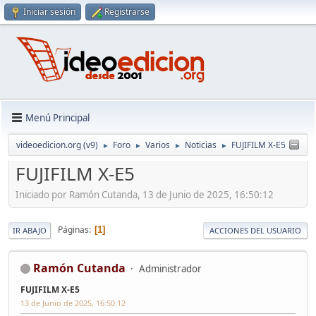
Iniciar sesión
Registrarse
Menú Principal
videoedicion.org (v9)
Foro
Varios
Noticias
FUJIFILM X-E5
►
►
►
►
FUJIFILM X-E5
Iniciado por Ramón Cutanda, 13 de Junio de 2025, 16:50:12
Páginas
1
IR ABAJO
ACCIONES DEL USUARIO
Ramón Cutanda
Administrador
FUJIFILM X-E5
13 de Junio de 2025, 16:50:12