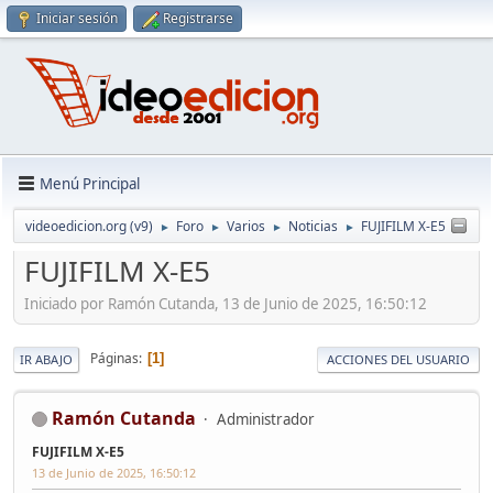
Iniciar sesión
Registrarse
Menú Principal
videoedicion.org (v9)
Foro
Varios
Noticias
FUJIFILM X-E5
►
►
►
►
FUJIFILM X-E5
Iniciado por Ramón Cutanda, 13 de Junio de 2025, 16:50:12
Páginas
1
IR ABAJO
ACCIONES DEL USUARIO
Ramón Cutanda
Administrador
FUJIFILM X-E5
13 de Junio de 2025, 16:50:12