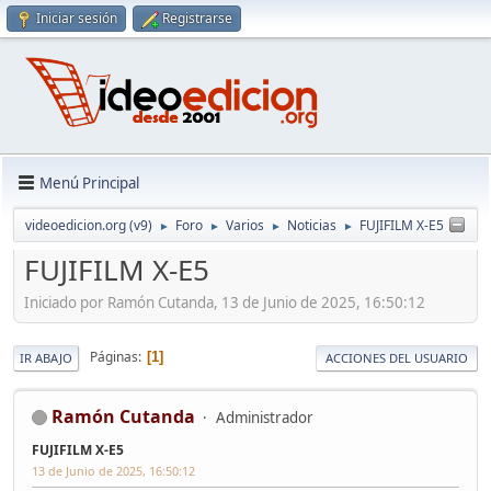
Iniciar sesión
Registrarse
Menú Principal
videoedicion.org (v9)
Foro
Varios
Noticias
FUJIFILM X-E5
►
►
►
►
FUJIFILM X-E5
Iniciado por Ramón Cutanda, 13 de Junio de 2025, 16:50:12
Páginas
1
IR ABAJO
ACCIONES DEL USUARIO
Ramón Cutanda
Administrador
FUJIFILM X-E5
13 de Junio de 2025, 16:50:12