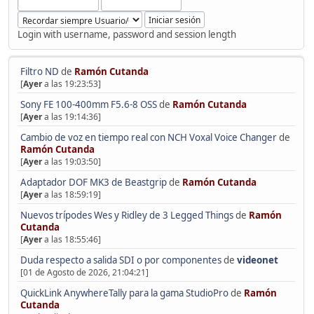
Login with username, password and session length
Filtro ND
de
Ramón Cutanda
[
Ayer
a las 19:23:53]
Sony FE 100-400mm F5.6-8 OSS
de
Ramón Cutanda
[
Ayer
a las 19:14:36]
Cambio de voz en tiempo real con NCH Voxal Voice Changer
de
Ramón Cutanda
[
Ayer
a las 19:03:50]
Adaptador DOF MK3 de Beastgrip
de
Ramón Cutanda
[
Ayer
a las 18:59:19]
Nuevos trípodes Wes y Ridley de 3 Legged Things
de
Ramón
Cutanda
[
Ayer
a las 18:55:46]
Duda respecto a salida SDI o por componentes
de
videonet
[01 de Agosto de 2026, 21:04:21]
QuickLink AnywhereTally para la gama StudioPro
de
Ramón
Cutanda