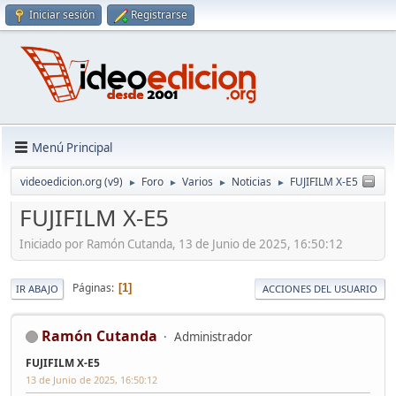
Iniciar sesión
Registrarse
Menú Principal
videoedicion.org (v9)
Foro
Varios
Noticias
FUJIFILM X-E5
►
►
►
►
FUJIFILM X-E5
Iniciado por Ramón Cutanda, 13 de Junio de 2025, 16:50:12
Páginas
1
IR ABAJO
ACCIONES DEL USUARIO
Ramón Cutanda
Administrador
FUJIFILM X-E5
13 de Junio de 2025, 16:50:12