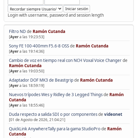
Login with username, password and session length
Filtro ND
de
Ramón Cutanda
[
Ayer
a las 19:23:53]
Sony FE 100-400mm F5.6-8 OSS
de
Ramón Cutanda
[
Ayer
a las 19:14:36]
Cambio de voz en tiempo real con NCH Voxal Voice Changer
de
Ramón Cutanda
[
Ayer
a las 19:03:50]
Adaptador DOF MK3 de Beastgrip
de
Ramón Cutanda
[
Ayer
a las 18:59:19]
Nuevos trípodes Wes y Ridley de 3 Legged Things
de
Ramón
Cutanda
[
Ayer
a las 18:55:46]
Duda respecto a salida SDI o por componentes
de
videonet
[01 de Agosto de 2026, 21:04:21]
QuickLink AnywhereTally para la gama StudioPro
de
Ramón
Cutanda