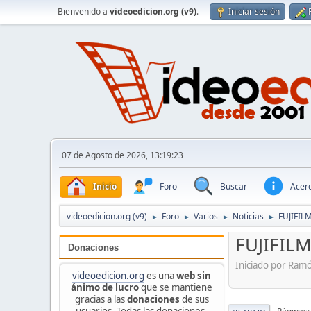
Bienvenido a
videoedicion.org (v9)
.
Iniciar sesión
07 de Agosto de 2026, 13:19:23
Inicio
Foro
Buscar
Acerc
videoedicion.org (v9)
Foro
Varios
Noticias
FUJIFIL
►
►
►
►
FUJIFILM
Donaciones
Iniciado por Ram
videoedicion.org
es una
web sin
ánimo de lucro
que se mantiene
gracias a las
donaciones
de sus
usuarios. Todas las donaciones,