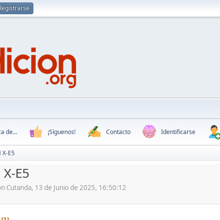
Registrarse
a de...
¡Síguenos!
Contacto
Identificarse
M X-E5
 X-E5
ón Cutanda, 13 de Junio de 2025, 16:50:12