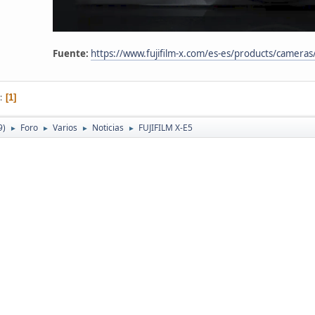
Fuente:
https://www.fujifilm-x.com/es-es/products/cameras
1
9)
Foro
Varios
Noticias
FUJIFILM X-E5
►
►
►
►