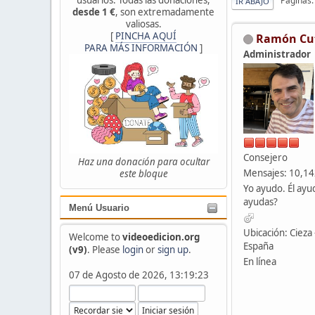
Páginas
IR ABAJO
desde 1 €
, son extremadamente
valiosas.
[
PINCHA AQUÍ
Ramón Cu
PARA MÁS INFORMACIÓN
]
Administrador
Consejero
Haz una donación para ocultar
Mensajes: 10,1
este bloque
Yo ayudo. Él ayu
ayudas?
Menú Usuario
Ubicación: Cieza 
Welcome to
videoedicion.org
España
(v9)
. Please
login
or
sign up
.
En línea
07 de Agosto de 2026, 13:19:23