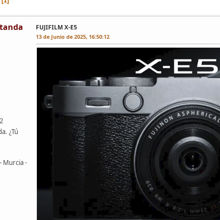
1
tanda
FUJIFILM X-E5
13 de Junio de 2025, 16:50:12
42
da. ¿Tú
- Murcia -