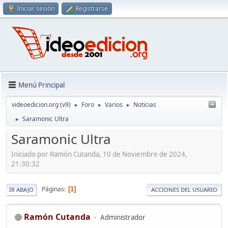
Iniciar sesión
Registrarse
Menú Principal
videoedicion.org (v9)
Foro
Varios
Noticias
►
►
►
Saramonic Ultra
►
Saramonic Ultra
Iniciado por Ramón Cutanda, 10 de Noviembre de 2024,
21:30:32
Páginas
1
IR ABAJO
ACCIONES DEL USUARIO
Ramón Cutanda
Administrador