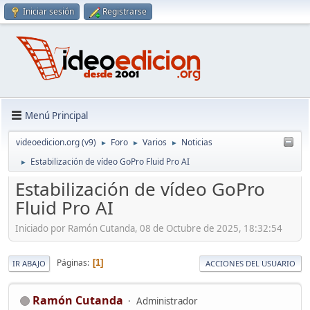
Iniciar sesión
Registrarse
Menú Principal
videoedicion.org (v9)
Foro
Varios
Noticias
►
►
►
Estabilización de vídeo GoPro Fluid Pro AI
►
Estabilización de vídeo GoPro
Fluid Pro AI
Iniciado por Ramón Cutanda, 08 de Octubre de 2025, 18:32:54
Páginas
1
IR ABAJO
ACCIONES DEL USUARIO
Ramón Cutanda
Administrador