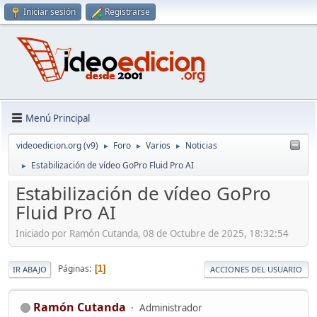
Iniciar sesión
Registrarse
Menú Principal
videoedicion.org (v9)
Foro
Varios
Noticias
►
►
►
Estabilización de vídeo GoPro Fluid Pro AI
►
Estabilización de vídeo GoPro
Fluid Pro AI
Iniciado por Ramón Cutanda, 08 de Octubre de 2025, 18:32:54
Páginas
1
IR ABAJO
ACCIONES DEL USUARIO
Ramón Cutanda
Administrador