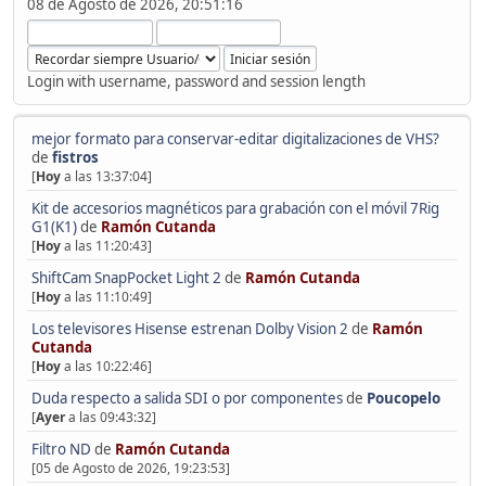
08 de Agosto de 2026, 20:51:16
Login with username, password and session length
mejor formato para conservar-editar digitalizaciones de VHS?
de
fistros
[
Hoy
a las 13:37:04]
Kit de accesorios magnéticos para grabación con el móvil 7Rig
G1(K1)
de
Ramón Cutanda
[
Hoy
a las 11:20:43]
ShiftCam SnapPocket Light 2
de
Ramón Cutanda
[
Hoy
a las 11:10:49]
Los televisores Hisense estrenan Dolby Vision 2
de
Ramón
Cutanda
[
Hoy
a las 10:22:46]
Duda respecto a salida SDI o por componentes
de
Poucopelo
[
Ayer
a las 09:43:32]
Filtro ND
de
Ramón Cutanda
[05 de Agosto de 2026, 19:23:53]