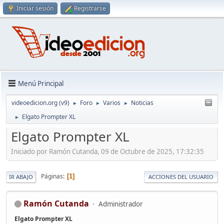
Iniciar sesión
Registrarse
Menú Principal
videoedicion.org (v9)
Foro
Varios
Noticias
►
►
►
Elgato Prompter XL
►
Elgato Prompter XL
Iniciado por Ramón Cutanda, 09 de Octubre de 2025, 17:32:35
Páginas
1
IR ABAJO
ACCIONES DEL USUARIO
Ramón Cutanda
Administrador
Elgato Prompter XL