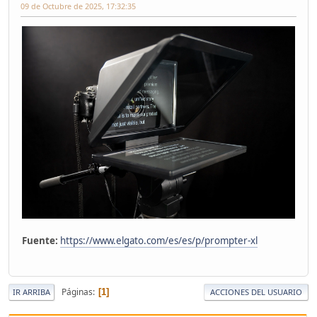
09 de Octubre de 2025, 17:32:35
Fuente:
https://www.elgato.com/es/es/p/prompter-xl
Páginas
1
IR ARRIBA
ACCIONES DEL USUARIO