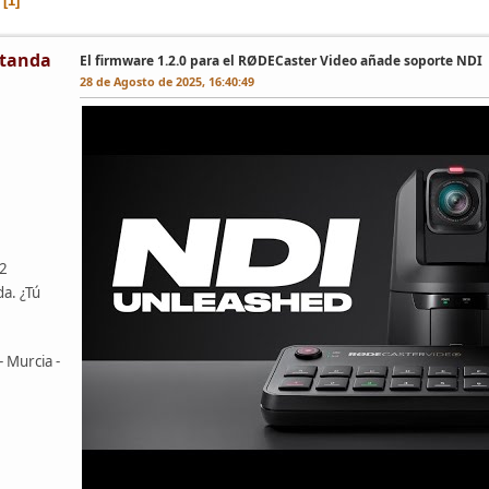
1
tanda
El firmware 1.2.0 para el RØDECaster Video añade soporte NDI
28 de Agosto de 2025, 16:40:49
42
da. ¿Tú
- Murcia -