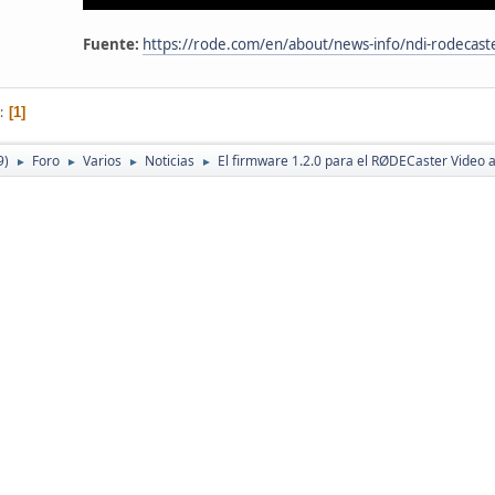
Fuente:
https://rode.com/en/about/news-info/ndi-rodecaste
1
9)
Foro
Varios
Noticias
El firmware 1.2.0 para el RØDECaster Video
►
►
►
►