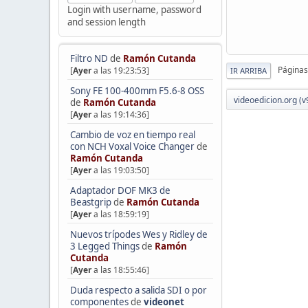
Login with username, password
and session length
Filtro ND
de
Ramón Cutanda
Páginas
[
Ayer
a las 19:23:53]
IR ARRIBA
Sony FE 100-400mm F5.6-8 OSS
videoedicion.org (v
de
Ramón Cutanda
[
Ayer
a las 19:14:36]
Cambio de voz en tiempo real
con NCH Voxal Voice Changer
de
Ramón Cutanda
[
Ayer
a las 19:03:50]
Adaptador DOF MK3 de
Beastgrip
de
Ramón Cutanda
[
Ayer
a las 18:59:19]
Nuevos trípodes Wes y Ridley de
3 Legged Things
de
Ramón
Cutanda
[
Ayer
a las 18:55:46]
Duda respecto a salida SDI o por
componentes
de
videonet