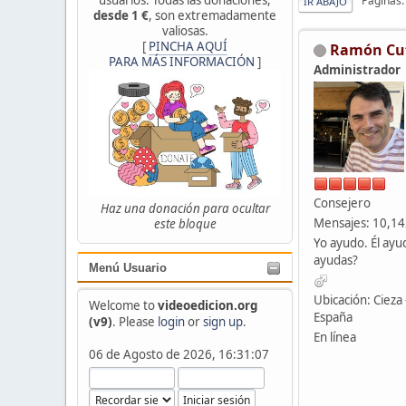
Páginas
IR ABAJO
desde 1 €
, son extremadamente
valiosas.
[
PINCHA AQUÍ
Ramón Cu
PARA MÁS INFORMACIÓN
]
Administrador
Consejero
Haz una donación para ocultar
Mensajes: 10,1
este bloque
Yo ayudo. Él ayu
ayudas?
Menú Usuario
Ubicación: Cieza 
Welcome to
videoedicion.org
España
(v9)
. Please
login
or
sign up
.
En línea
06 de Agosto de 2026, 16:31:07