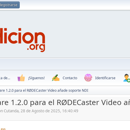
Registrarse
a de...
¡Síguenos!
Contacto
Identificarse
are 1.2.0 para el RØDECaster Video añade soporte NDI
are 1.2.0 para el RØDECaster Video 
ón Cutanda, 28 de Agosto de 2025, 16:40:49