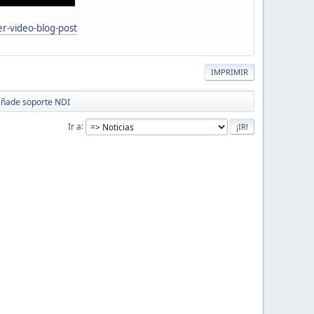
r-video-blog-post
IMPRIMIR
 añade soporte NDI
Ir a