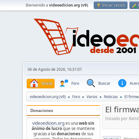
Bienvenido a
videoedicion.org (v9)
.
Iniciar sesión
06 de Agosto de 2026, 16:31:07
Inicio
Foro
Buscar
Acerc
videoedicion.org (v9)
Foro
Varios
Noticias
El firmw
►
►
►
►
El firmw
Donaciones
Iniciado por Ram
videoedicion.org
es una
web sin
ánimo de lucro
que se mantiene
gracias a las
donaciones
de sus
usuarios. Todas las donaciones,