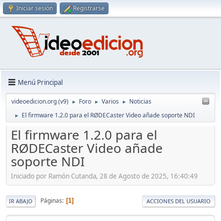
Iniciar sesión
Registrarse
Menú Principal
videoedicion.org (v9)
Foro
Varios
Noticias
►
►
►
El firmware 1.2.0 para el RØDECaster Video añade soporte NDI
►
El firmware 1.2.0 para el
RØDECaster Video añade
soporte NDI
Iniciado por Ramón Cutanda, 28 de Agosto de 2025, 16:40:49
Páginas
1
IR ABAJO
ACCIONES DEL USUARIO