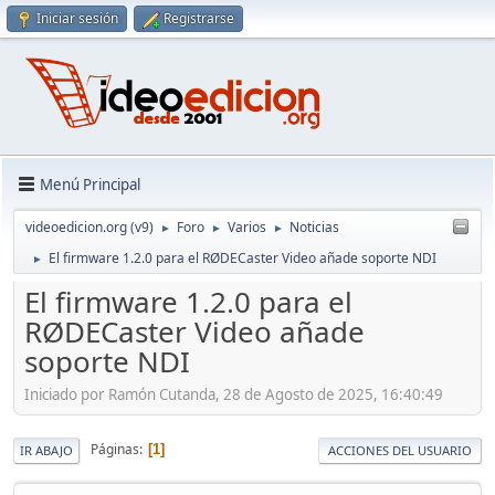
Iniciar sesión
Registrarse
Menú Principal
videoedicion.org (v9)
Foro
Varios
Noticias
►
►
►
El firmware 1.2.0 para el RØDECaster Video añade soporte NDI
►
El firmware 1.2.0 para el
RØDECaster Video añade
soporte NDI
Iniciado por Ramón Cutanda, 28 de Agosto de 2025, 16:40:49
Páginas
1
IR ABAJO
ACCIONES DEL USUARIO