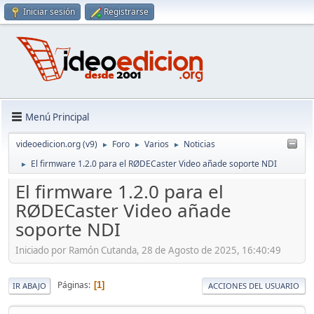
Iniciar sesión
Registrarse
Menú Principal
videoedicion.org (v9)
Foro
Varios
Noticias
►
►
►
El firmware 1.2.0 para el RØDECaster Video añade soporte NDI
►
El firmware 1.2.0 para el
RØDECaster Video añade
soporte NDI
Iniciado por Ramón Cutanda, 28 de Agosto de 2025, 16:40:49
Páginas
1
IR ABAJO
ACCIONES DEL USUARIO