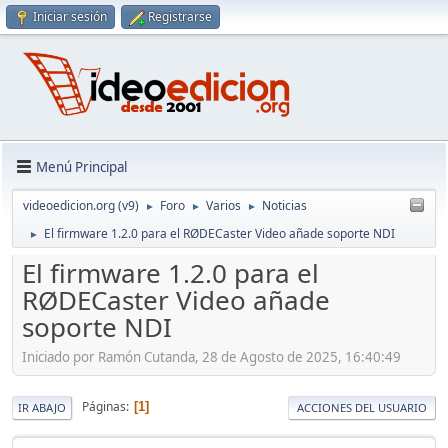
Iniciar sesión
Registrarse
Menú Principal
videoedicion.org (v9)
Foro
Varios
Noticias
►
►
►
El firmware 1.2.0 para el RØDECaster Video añade soporte NDI
►
El firmware 1.2.0 para el
RØDECaster Video añade
soporte NDI
Iniciado por Ramón Cutanda, 28 de Agosto de 2025, 16:40:49
Páginas
1
IR ABAJO
ACCIONES DEL USUARIO