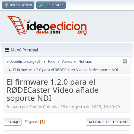
Iniciar sesión
Registrarse
Menú Principal
videoedicion.org (v9)
Foro
Varios
Noticias
►
►
►
El firmware 1.2.0 para el RØDECaster Video añade soporte NDI
►
El firmware 1.2.0 para el
RØDECaster Video añade
soporte NDI
Iniciado por Ramón Cutanda, 28 de Agosto de 2025, 16:40:49
Páginas
1
IR ABAJO
ACCIONES DEL USUARIO