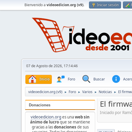
Bienvenido a
videoedicion.org (v9)
.
Iniciar sesión
07 de Agosto de 2026, 17:14:46
Inicio
Foro
Buscar
Acerc
videoedicion.org (v9)
Foro
Varios
Noticias
El firmw
►
►
►
►
El firmw
Donaciones
Iniciado por Ram
videoedicion.org
es una
web sin
ánimo de lucro
que se mantiene
gracias a las
donaciones
de sus
usuarios. Todas las donaciones,