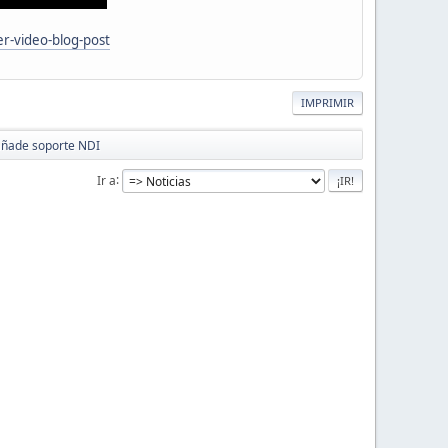
r-video-blog-post
IMPRIMIR
 añade soporte NDI
Ir a