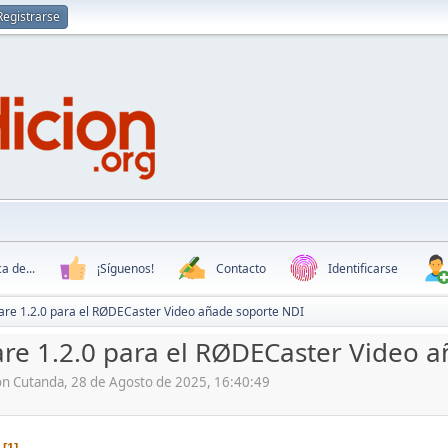
Registrarse
a de...
¡Síguenos!
Contacto
Identificarse
are 1.2.0 para el RØDECaster Video añade soporte NDI
are 1.2.0 para el RØDECaster Video 
ón Cutanda, 28 de Agosto de 2025, 16:40:49