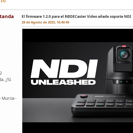
1
tanda
El firmware 1.2.0 para el RØDECaster Video añade soporte NDI
28 de Agosto de 2025, 16:40:49
42
da. ¿Tú
- Murcia -