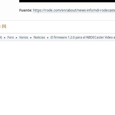
Fuente:
https://rode.com/en/about/news-info/ndi-rodecaste
1
9)
Foro
Varios
Noticias
El firmware 1.2.0 para el RØDECaster Video
►
►
►
►