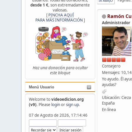
Páginas
IR ABAJO
desde 1 €
, son extremadamente
valiosas.
[
PINCHA AQUÍ
Ramón Cu
PARA MÁS INFORMACIÓN
]
Administrador
Consejero
Haz una donación para ocultar
Mensajes: 10,1
este bloque
Yo ayudo. Él ayu
ayudas?
Menú Usuario
Ubicación: Cieza 
Welcome to
videoedicion.org
España
(v9)
. Please
login
or
sign up
.
En línea
07 de Agosto de 2026, 17:14:46