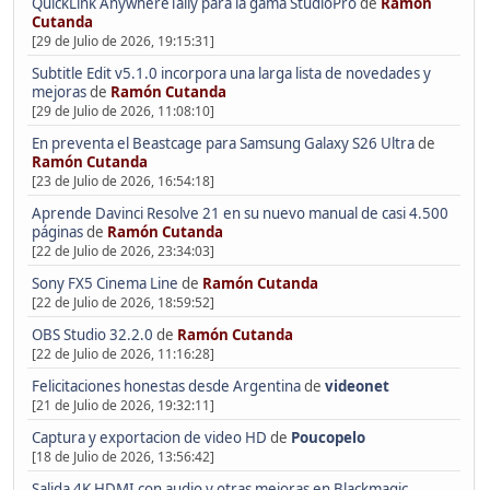
QuickLink AnywhereTally para la gama StudioPro
de
Ramón
Cutanda
[29 de Julio de 2026, 19:15:31]
Subtitle Edit v5.1.0 incorpora una larga lista de novedades y
mejoras
de
Ramón Cutanda
[29 de Julio de 2026, 11:08:10]
En preventa el Beastcage para Samsung Galaxy S26 Ultra
de
Ramón Cutanda
[23 de Julio de 2026, 16:54:18]
Aprende Davinci Resolve 21 en su nuevo manual de casi 4.500
páginas
de
Ramón Cutanda
[22 de Julio de 2026, 23:34:03]
Sony FX5 Cinema Line
de
Ramón Cutanda
[22 de Julio de 2026, 18:59:52]
OBS Studio 32.2.0
de
Ramón Cutanda
[22 de Julio de 2026, 11:16:28]
Felicitaciones honestas desde Argentina
de
videonet
[21 de Julio de 2026, 19:32:11]
Captura y exportacion de video HD
de
Poucopelo
[18 de Julio de 2026, 13:56:42]
Salida 4K HDMI con audio y otras mejoras en Blackmagic