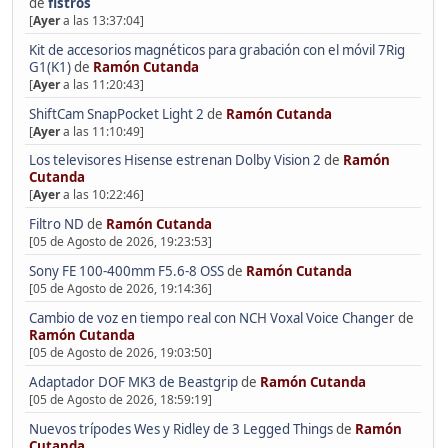
de
fistros
[
Ayer
a las 13:37:04]
Kit de accesorios magnéticos para grabación con el móvil 7Rig
G1(K1)
de
Ramón Cutanda
[
Ayer
a las 11:20:43]
ShiftCam SnapPocket Light 2
de
Ramón Cutanda
[
Ayer
a las 11:10:49]
Los televisores Hisense estrenan Dolby Vision 2
de
Ramón
Cutanda
[
Ayer
a las 10:22:46]
Filtro ND
de
Ramón Cutanda
[05 de Agosto de 2026, 19:23:53]
Sony FE 100-400mm F5.6-8 OSS
de
Ramón Cutanda
[05 de Agosto de 2026, 19:14:36]
Cambio de voz en tiempo real con NCH Voxal Voice Changer
de
Ramón Cutanda
[05 de Agosto de 2026, 19:03:50]
Adaptador DOF MK3 de Beastgrip
de
Ramón Cutanda
[05 de Agosto de 2026, 18:59:19]
Nuevos trípodes Wes y Ridley de 3 Legged Things
de
Ramón
Cutanda