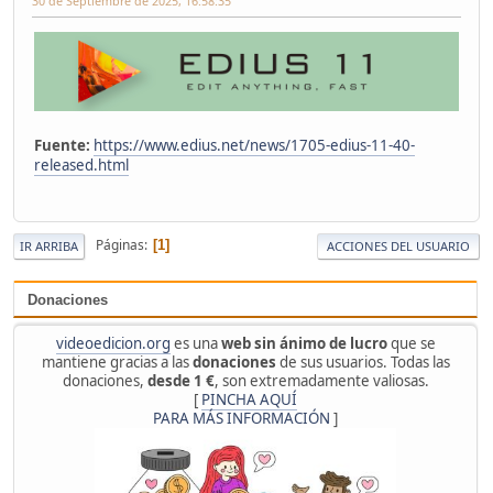
30 de Septiembre de 2025, 16:58:35
Fuente:
https://www.edius.net/news/1705-edius-11-40-
released.html
Páginas
1
IR ARRIBA
ACCIONES DEL USUARIO
Donaciones
videoedicion.org
es una
web sin ánimo de lucro
que se
mantiene gracias a las
donaciones
de sus usuarios. Todas las
donaciones,
desde 1 €
, son extremadamente valiosas.
[
PINCHA AQUÍ
PARA MÁS INFORMACIÓN
]