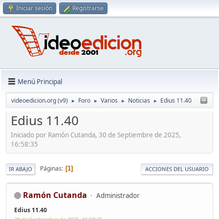
Iniciar sesión
Registrarse
Menú Principal
videoedicion.org (v9)
Foro
Varios
Noticias
Edius 11.40
►
►
►
►
Edius 11.40
Iniciado por Ramón Cutanda, 30 de Septiembre de 2025,
16:58:35
Páginas
1
IR ABAJO
ACCIONES DEL USUARIO
Ramón Cutanda
Administrador
Edius 11.40