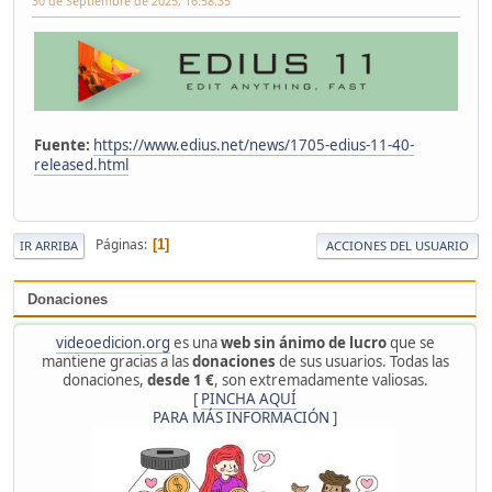
30 de Septiembre de 2025, 16:58:35
Fuente:
https://www.edius.net/news/1705-edius-11-40-
released.html
Páginas
1
IR ARRIBA
ACCIONES DEL USUARIO
Donaciones
videoedicion.org
es una
web sin ánimo de lucro
que se
mantiene gracias a las
donaciones
de sus usuarios. Todas las
donaciones,
desde 1 €
, son extremadamente valiosas.
[
PINCHA AQUÍ
PARA MÁS INFORMACIÓN
]