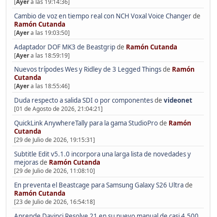
[
Ayer
a las 19:14:36]
Cambio de voz en tiempo real con NCH Voxal Voice Changer
de
Ramón Cutanda
[
Ayer
a las 19:03:50]
Adaptador DOF MK3 de Beastgrip
de
Ramón Cutanda
[
Ayer
a las 18:59:19]
Nuevos trípodes Wes y Ridley de 3 Legged Things
de
Ramón
Cutanda
[
Ayer
a las 18:55:46]
Duda respecto a salida SDI o por componentes
de
videonet
[01 de Agosto de 2026, 21:04:21]
QuickLink AnywhereTally para la gama StudioPro
de
Ramón
Cutanda
[29 de Julio de 2026, 19:15:31]
Subtitle Edit v5.1.0 incorpora una larga lista de novedades y
mejoras
de
Ramón Cutanda
[29 de Julio de 2026, 11:08:10]
En preventa el Beastcage para Samsung Galaxy S26 Ultra
de
Ramón Cutanda
[23 de Julio de 2026, 16:54:18]
Aprende Davinci Resolve 21 en su nuevo manual de casi 4.500