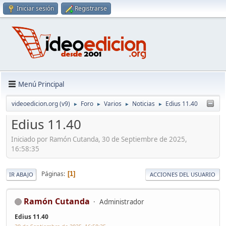
Iniciar sesión
Registrarse
Menú Principal
videoedicion.org (v9)
Foro
Varios
Noticias
Edius 11.40
►
►
►
►
Edius 11.40
Iniciado por Ramón Cutanda, 30 de Septiembre de 2025,
16:58:35
Páginas
1
IR ABAJO
ACCIONES DEL USUARIO
Ramón Cutanda
Administrador
Edius 11.40