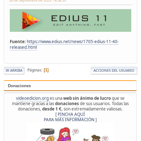
30 de Septiembre de 2025, 16:58:35
Fuente:
https://www.edius.net/news/1705-edius-11-40-
released.html
Páginas
1
IR ARRIBA
ACCIONES DEL USUARIO
Donaciones
videoedicion.org
es una
web sin ánimo de lucro
que se
mantiene gracias a las
donaciones
de sus usuarios. Todas las
donaciones,
desde 1 €
, son extremadamente valiosas.
[
PINCHA AQUÍ
PARA MÁS INFORMACIÓN
]