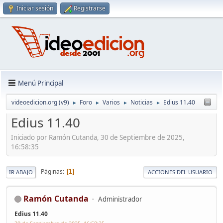
Iniciar sesión
Registrarse
Menú Principal
videoedicion.org (v9)
Foro
Varios
Noticias
Edius 11.40
►
►
►
►
Edius 11.40
Iniciado por Ramón Cutanda, 30 de Septiembre de 2025,
16:58:35
Páginas
1
IR ABAJO
ACCIONES DEL USUARIO
Ramón Cutanda
Administrador
Edius 11.40