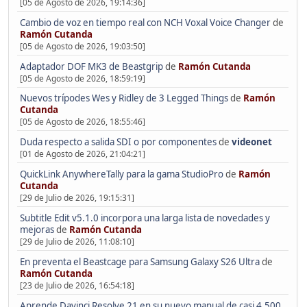
[05 de Agosto de 2026, 19:14:36]
Cambio de voz en tiempo real con NCH Voxal Voice Changer
de
Ramón Cutanda
[05 de Agosto de 2026, 19:03:50]
Adaptador DOF MK3 de Beastgrip
de
Ramón Cutanda
[05 de Agosto de 2026, 18:59:19]
Nuevos trípodes Wes y Ridley de 3 Legged Things
de
Ramón
Cutanda
[05 de Agosto de 2026, 18:55:46]
Duda respecto a salida SDI o por componentes
de
videonet
[01 de Agosto de 2026, 21:04:21]
QuickLink AnywhereTally para la gama StudioPro
de
Ramón
Cutanda
[29 de Julio de 2026, 19:15:31]
Subtitle Edit v5.1.0 incorpora una larga lista de novedades y
mejoras
de
Ramón Cutanda
[29 de Julio de 2026, 11:08:10]
En preventa el Beastcage para Samsung Galaxy S26 Ultra
de
Ramón Cutanda
[23 de Julio de 2026, 16:54:18]
Aprende Davinci Resolve 21 en su nuevo manual de casi 4.500