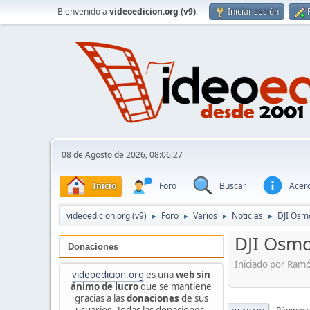
Bienvenido a
videoedicion.org (v9)
.
Iniciar sesión
08 de Agosto de 2026, 08:06:27
Inicio
Foro
Buscar
Acerc
videoedicion.org (v9)
Foro
Varios
Noticias
DJI Osm
►
►
►
►
DJI Osmo
Donaciones
Iniciado por Ram
videoedicion.org
es una
web sin
ánimo de lucro
que se mantiene
gracias a las
donaciones
de sus
usuarios. Todas las donaciones,