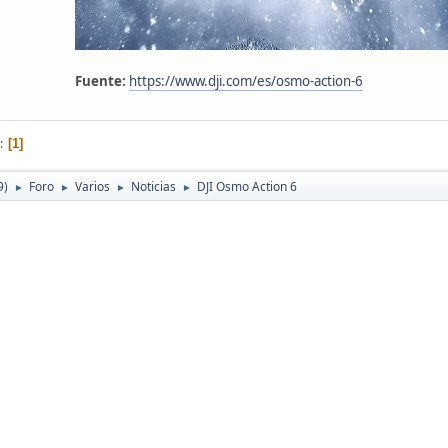
Fuente:
https://www.dji.com/es/osmo-action-6
1
9)
Foro
Varios
Noticias
DJI Osmo Action 6
►
►
►
►