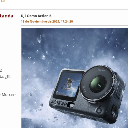
1
tanda
DJI Osmo Action 6
18 de Noviembre de 2025, 17:24:20
42
da. ¿Tú
- Murcia -