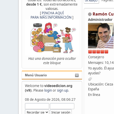
Páginas
IR ABAJO
desde 1 €
, son extremadamente
valiosas.
[
PINCHA AQUÍ
Ramón Cu
PARA MÁS INFORMACIÓN
]
Administrador
Consejero
Haz una donación para ocultar
Mensajes: 10,1
este bloque
Yo ayudo. Él ayu
ayudas?
Menú Usuario
Ubicación: Cieza 
Welcome to
videoedicion.org
España
(v9)
. Please
login
or
sign up
.
En línea
08 de Agosto de 2026, 08:06:27