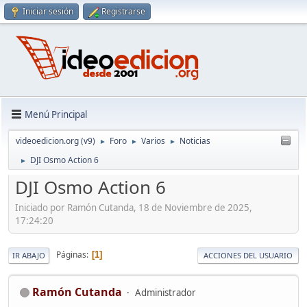
Iniciar sesión
Registrarse
Menú Principal
videoedicion.org (v9)
Foro
Varios
Noticias
►
►
►
DJI Osmo Action 6
►
DJI Osmo Action 6
Iniciado por Ramón Cutanda, 18 de Noviembre de 2025,
17:24:20
Páginas
1
IR ABAJO
ACCIONES DEL USUARIO
Ramón Cutanda
Administrador