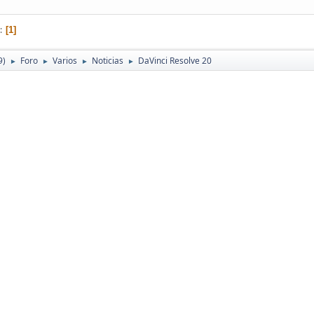
1
9)
Foro
Varios
Noticias
DaVinci Resolve 20
►
►
►
►