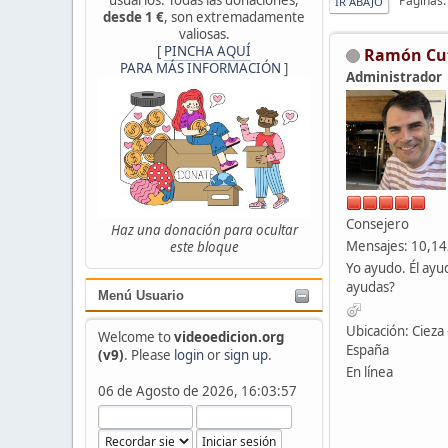
Páginas
IR ABAJO
desde 1 €
, son extremadamente
valiosas.
[
PINCHA AQUÍ
Ramón Cu
PARA MÁS INFORMACIÓN
]
Administrador
Consejero
Haz una donación para ocultar
Mensajes: 10,1
este bloque
Yo ayudo. Él ayu
ayudas?
Menú Usuario
Ubicación: Cieza 
Welcome to
videoedicion.org
España
(v9)
. Please
login
or
sign up
.
En línea
06 de Agosto de 2026, 16:03:57