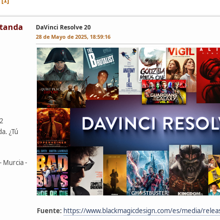
1
tanda
DaVinci Resolve 20
28 de Mayo de 2025, 18:59:16
42
da. ¿Tú
- Murcia -
Fuente:
https://www.blackmagicdesign.com/es/media/rele