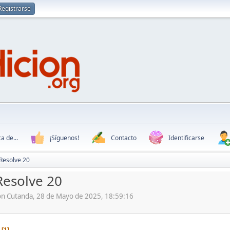
Registrarse
a de...
¡Síguenos!
Contacto
Identificarse
Resolve 20
Resolve 20
ón Cutanda, 28 de Mayo de 2025, 18:59:16