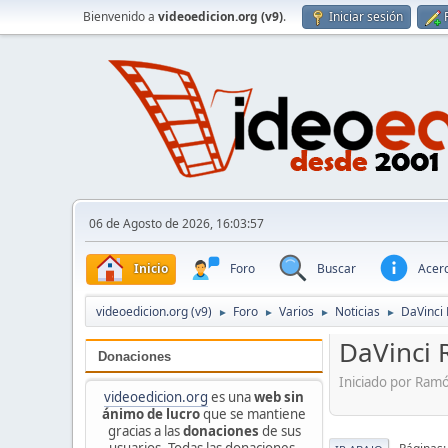
Bienvenido a
videoedicion.org (v9)
.
Iniciar sesión
06 de Agosto de 2026, 16:03:57
Inicio
Foro
Buscar
Acerc
videoedicion.org (v9)
Foro
Varios
Noticias
DaVinci 
►
►
►
►
DaVinci 
Donaciones
Iniciado por Ram
videoedicion.org
es una
web sin
ánimo de lucro
que se mantiene
gracias a las
donaciones
de sus
usuarios. Todas las donaciones,