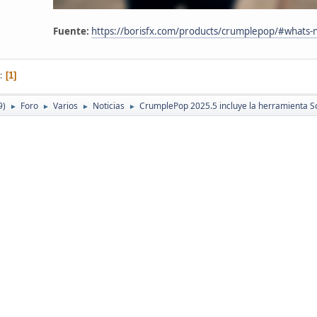
Fuente:
https://borisfx.com/products/crumplepop/#whats-
1
9)
Foro
Varios
Noticias
CrumplePop 2025.5 incluye la herramienta S
►
►
►
►