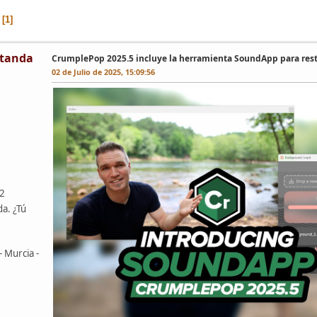
1
tanda
CrumplePop 2025.5 incluye la herramienta SoundApp para rest
02 de Julio de 2025, 15:09:56
42
da. ¿Tú
- Murcia -