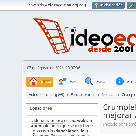
Bienvenido a
videoedicion.org (v9)
.
Iniciar sesión
07 de Agosto de 2026, 23:07:36
Inicio
Foro
Buscar
Acerc
videoedicion.org (v9)
Foro
Varios
Noticias
Crumple
►
►
►
►
CrumpleP
Donaciones
mejorar 
videoedicion.org
es una
web sin
Iniciado por Ramó
ánimo de lucro
que se mantiene
gracias a las
donaciones
de sus
usuarios. Todas las donaciones,