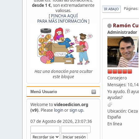
desde 1 €
, son extremadamente
Páginas
IR ABAJO
valiosas.
[
PINCHA AQUÍ
PARA MÁS INFORMACIÓN
]
Ramón Cu
Administrador
Haz una donación para ocultar
este bloque
Consejero
Mensajes: 10,1
Yo ayudo. Él ayu
Menú Usuario
ayudas?
Welcome to
videoedicion.org
(v9)
. Please
login
or
sign up
.
Ubicación: Cieza 
España
07 de Agosto de 2026, 23:07:36
En línea