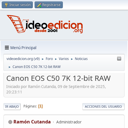
Iniciar sesión
Registrarse
Menú Principal
videoedicion.org (v9)
Foro
Varios
Noticias
►
►
►
Canon EOS C50 7K 12-bit RAW
►
Canon EOS C50 7K 12-bit RAW
Iniciado por Ramón Cutanda, 09 de Septiembre de 2025,
20:23:11
Páginas
1
IR ABAJO
ACCIONES DEL USUARIO
Ramón Cutanda
Administrador