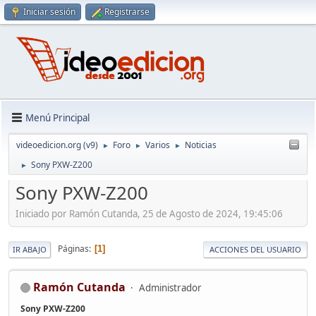
Iniciar sesión
Registrarse
Menú Principal
videoedicion.org (v9)
Foro
Varios
Noticias
►
►
►
Sony PXW-Z200
►
Sony PXW-Z200
Iniciado por Ramón Cutanda, 25 de Agosto de 2024, 19:45:06
Páginas
1
IR ABAJO
ACCIONES DEL USUARIO
Ramón Cutanda
Administrador
Sony PXW-Z200