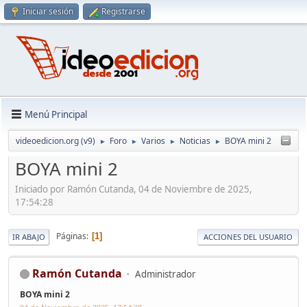
Iniciar sesión
Registrarse
Menú Principal
videoedicion.org (v9)
Foro
Varios
Noticias
BOYA mini 2
►
►
►
►
BOYA mini 2
Iniciado por Ramón Cutanda, 04 de Noviembre de 2025,
17:54:28
Páginas
1
IR ABAJO
ACCIONES DEL USUARIO
Ramón Cutanda
Administrador
BOYA mini 2