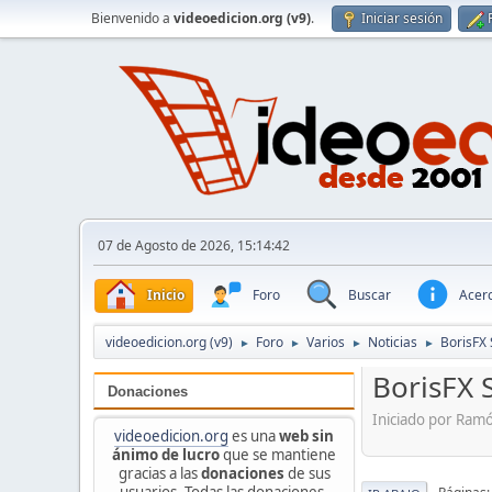
Bienvenido a
videoedicion.org (v9)
.
Iniciar sesión
07 de Agosto de 2026, 15:14:42
Inicio
Foro
Buscar
Acerc
videoedicion.org (v9)
Foro
Varios
Noticias
BorisFX 
►
►
►
►
BorisFX S
Donaciones
Iniciado por Ram
videoedicion.org
es una
web sin
ánimo de lucro
que se mantiene
gracias a las
donaciones
de sus
usuarios. Todas las donaciones,