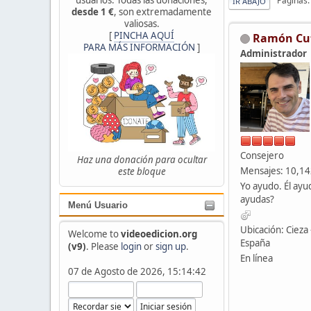
Páginas
IR ABAJO
desde 1 €
, son extremadamente
valiosas.
[
PINCHA AQUÍ
Ramón Cu
PARA MÁS INFORMACIÓN
]
Administrador
Consejero
Haz una donación para ocultar
Mensajes: 10,1
este bloque
Yo ayudo. Él ayu
ayudas?
Menú Usuario
Ubicación: Cieza 
Welcome to
videoedicion.org
España
(v9)
. Please
login
or
sign up
.
En línea
07 de Agosto de 2026, 15:14:42