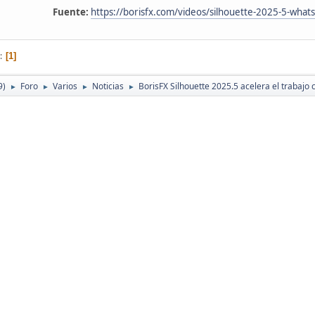
Fuente:
https://borisfx.com/videos/silhouette-2025-5-what
1
9)
Foro
Varios
Noticias
BorisFX Silhouette 2025.5 acelera el trabajo c
►
►
►
►