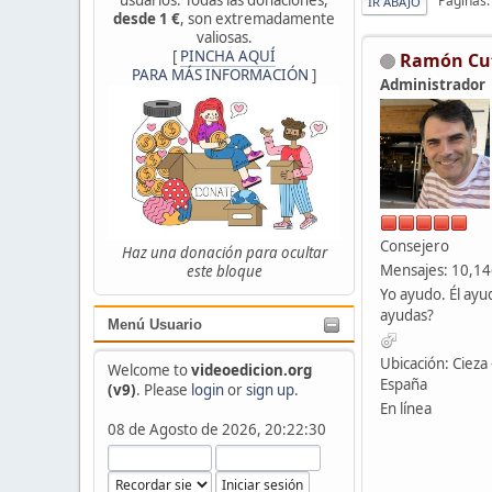
Páginas
IR ABAJO
desde 1 €
, son extremadamente
valiosas.
[
PINCHA AQUÍ
Ramón Cu
PARA MÁS INFORMACIÓN
]
Administrador
Consejero
Haz una donación para ocultar
Mensajes: 10,1
este bloque
Yo ayudo. Él ayu
ayudas?
Menú Usuario
Ubicación: Cieza 
Welcome to
videoedicion.org
España
(v9)
. Please
login
or
sign up
.
En línea
08 de Agosto de 2026, 20:22:30