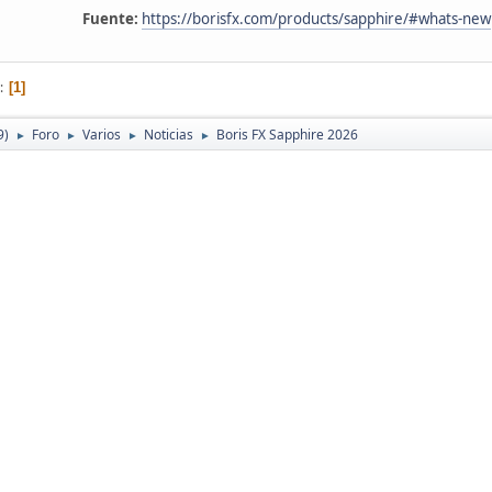
Fuente:
https://borisfx.com/products/sapphire/#whats-new
1
9)
Foro
Varios
Noticias
Boris FX Sapphire 2026
►
►
►
►