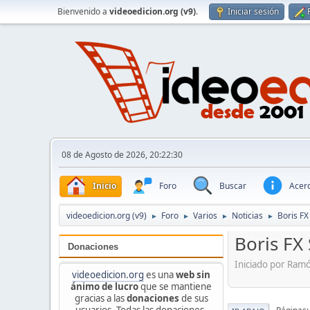
Bienvenido a
videoedicion.org (v9)
.
Iniciar sesión
08 de Agosto de 2026, 20:22:30
Inicio
Foro
Buscar
Acerc
videoedicion.org (v9)
Foro
Varios
Noticias
Boris FX
►
►
►
►
Boris FX
Donaciones
Iniciado por Ram
videoedicion.org
es una
web sin
ánimo de lucro
que se mantiene
gracias a las
donaciones
de sus
usuarios. Todas las donaciones,