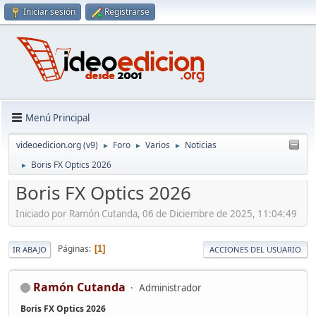
Iniciar sesión
Registrarse
Menú Principal
videoedicion.org (v9)
Foro
Varios
Noticias
►
►
►
Boris FX Optics 2026
►
Boris FX Optics 2026
Iniciado por Ramón Cutanda, 06 de Diciembre de 2025, 11:04:49
Páginas
1
IR ABAJO
ACCIONES DEL USUARIO
Ramón Cutanda
Administrador
Boris FX Optics 2026