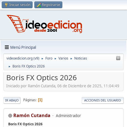
Iniciar sesión
Registrarse
Menú Principal
videoedicion.org (v9)
Foro
Varios
Noticias
►
►
►
Boris FX Optics 2026
►
Boris FX Optics 2026
Iniciado por Ramón Cutanda, 06 de Diciembre de 2025, 11:04:49
Páginas
1
IR ABAJO
ACCIONES DEL USUARIO
Ramón Cutanda
Administrador
Boris FX Optics 2026