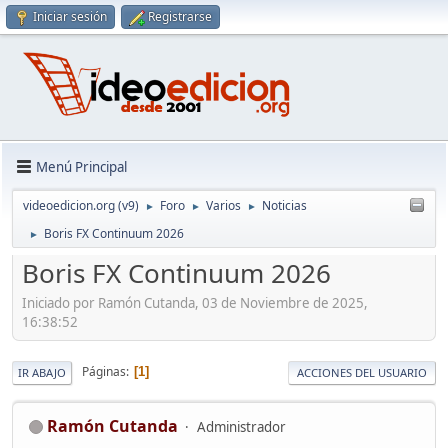
Iniciar sesión
Registrarse
Menú Principal
videoedicion.org (v9)
Foro
Varios
Noticias
►
►
►
Boris FX Continuum 2026
►
Boris FX Continuum 2026
Iniciado por Ramón Cutanda, 03 de Noviembre de 2025,
16:38:52
Páginas
1
IR ABAJO
ACCIONES DEL USUARIO
Ramón Cutanda
Administrador