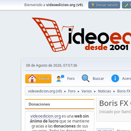
Bienvenido a
videoedicion.org (v9)
.
Iniciar sesión
08 de Agosto de 2026, 07:57:36
Inicio
Foro
Buscar
Acerc
videoedicion.org (v9)
Foro
Varios
Noticias
Boris F
►
►
►
►
Boris FX
Donaciones
Iniciado por Ram
videoedicion.org
es una
web sin
ánimo de lucro
que se mantiene
gracias a las
donaciones
de sus
usuarios. Todas las donaciones,