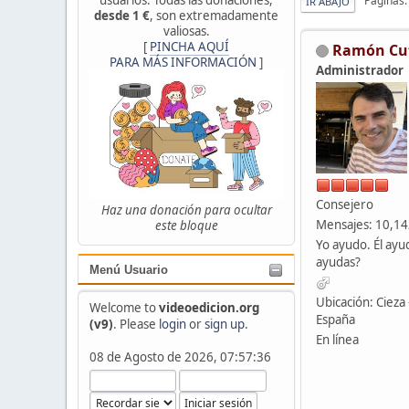
Páginas
IR ABAJO
desde 1 €
, son extremadamente
valiosas.
[
PINCHA AQUÍ
Ramón Cu
PARA MÁS INFORMACIÓN
]
Administrador
Consejero
Haz una donación para ocultar
Mensajes: 10,1
este bloque
Yo ayudo. Él ayu
ayudas?
Menú Usuario
Ubicación: Cieza 
Welcome to
videoedicion.org
España
(v9)
. Please
login
or
sign up
.
En línea
08 de Agosto de 2026, 07:57:36