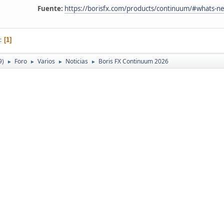
Fuente:
https://borisfx.com/products/continuum/#whats-n
1
9)
Foro
Varios
Noticias
Boris FX Continuum 2026
►
►
►
►