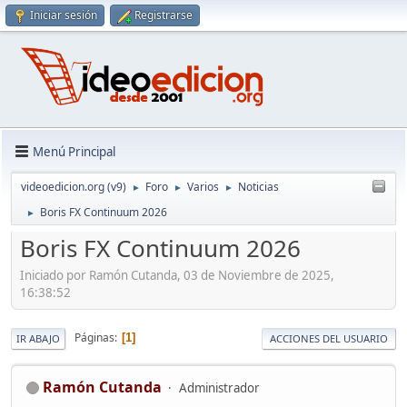
Iniciar sesión
Registrarse
Menú Principal
videoedicion.org (v9)
Foro
Varios
Noticias
►
►
►
Boris FX Continuum 2026
►
Boris FX Continuum 2026
Iniciado por Ramón Cutanda, 03 de Noviembre de 2025,
16:38:52
Páginas
1
IR ABAJO
ACCIONES DEL USUARIO
Ramón Cutanda
Administrador