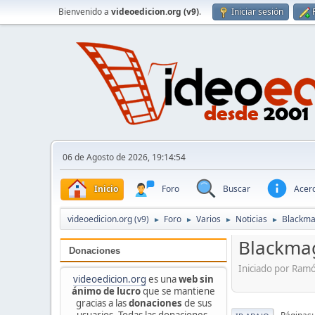
Bienvenido a
videoedicion.org (v9)
.
Iniciar sesión
06 de Agosto de 2026, 19:14:54
Inicio
Foro
Buscar
Acerc
videoedicion.org (v9)
Foro
Varios
Noticias
Blackmag
►
►
►
►
Blackmag
Donaciones
Iniciado por Ram
videoedicion.org
es una
web sin
ánimo de lucro
que se mantiene
gracias a las
donaciones
de sus
usuarios. Todas las donaciones,