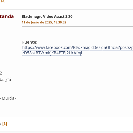
1
tanda
Blackmagic Video Assist 3.20
11 de Junio de 2025, 18:30:52
Fuente:
https://www.facebook.com/BlackmagicDesignOfficial/po
zD58skBTVrmKjKB4ETEJ2UrAfojl
42
da. ¿Tú
- Murcia -
1