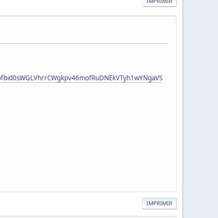
IMPRIMIR
sts/pfbid0sWGLVhrrCWgkpv46mofRuDNEkVTyh1wYNgaVS
IMPRIMIR