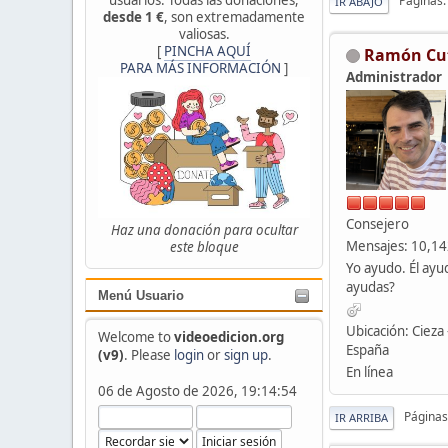
Páginas
IR ABAJO
desde 1 €
, son extremadamente
valiosas.
[
PINCHA AQUÍ
Ramón Cu
PARA MÁS INFORMACIÓN
]
Administrador
Consejero
Haz una donación para ocultar
Mensajes: 10,1
este bloque
Yo ayudo. Él ayu
ayudas?
Menú Usuario
Ubicación: Cieza 
Welcome to
videoedicion.org
España
(v9)
. Please
login
or
sign up
.
En línea
06 de Agosto de 2026, 19:14:54
Páginas
IR ARRIBA