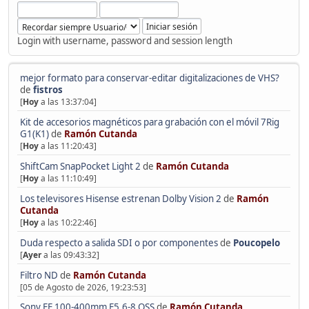
Login with username, password and session length
mejor formato para conservar-editar digitalizaciones de VHS?
de
fistros
[
Hoy
a las 13:37:04]
Kit de accesorios magnéticos para grabación con el móvil 7Rig
G1(K1)
de
Ramón Cutanda
[
Hoy
a las 11:20:43]
ShiftCam SnapPocket Light 2
de
Ramón Cutanda
[
Hoy
a las 11:10:49]
Los televisores Hisense estrenan Dolby Vision 2
de
Ramón
Cutanda
[
Hoy
a las 10:22:46]
Duda respecto a salida SDI o por componentes
de
Poucopelo
[
Ayer
a las 09:43:32]
Filtro ND
de
Ramón Cutanda
[05 de Agosto de 2026, 19:23:53]
Sony FE 100-400mm F5.6-8 OSS
de
Ramón Cutanda