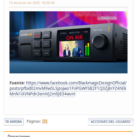
13 de Junio de 2025, 18:26:44
Fuente:
https://www.facebook.com/BlackmagicDesignOfficial/
posts/pfbid02mvM9w5LSjzojwo1FnPGWFSB2F1Q3Zj8rFZ4hEk
MnN1iXVNPdn3emVJ2m9J834wvnl
Páginas
1
IR ARRIBA
ACCIONES DEL USUARIO
Donaciones