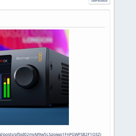
IMPRIMIR
cial/posts/pfbid02mvM9w5LSjzojwo1FnPGWFSB2F1Q3Zj