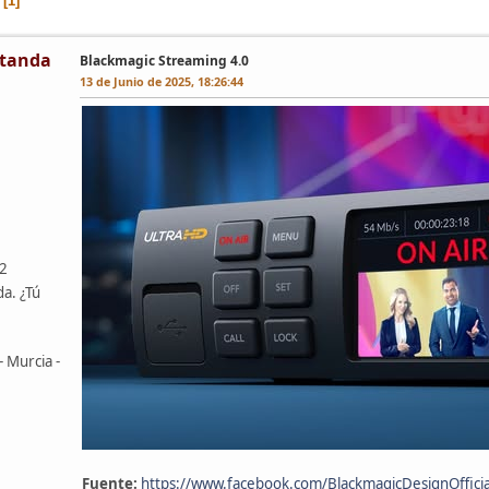
1
tanda
Blackmagic Streaming 4.0
13 de Junio de 2025, 18:26:44
42
da. ¿Tú
- Murcia -
Fuente:
https://www.facebook.com/BlackmagicDesignOffi