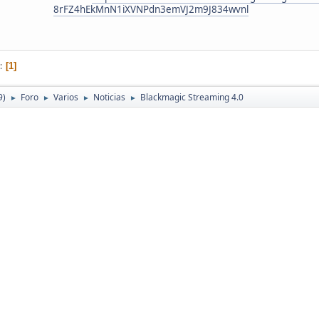
8rFZ4hEkMnN1iXVNPdn3emVJ2m9J834wvnl
1
9)
Foro
Varios
Noticias
Blackmagic Streaming 4.0
►
►
►
►