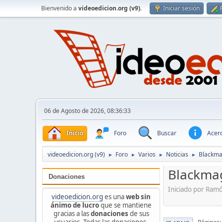
Bienvenido a
videoedicion.org (v9)
.
Iniciar sesión
06 de Agosto de 2026, 08:36:33
Inicio
Foro
Buscar
Acerc
videoedicion.org (v9)
Foro
Varios
Noticias
Blackma
►
►
►
►
Blackmag
Donaciones
Iniciado por Ram
videoedicion.org
es una
web sin
ánimo de lucro
que se mantiene
gracias a las
donaciones
de sus
usuarios. Todas las donaciones,