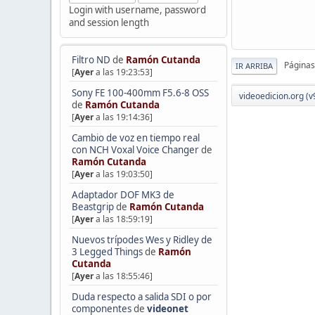
Login with username, password
and session length
Filtro ND
de
Ramón Cutanda
Páginas
IR ARRIBA
[
Ayer
a las 19:23:53]
Sony FE 100-400mm F5.6-8 OSS
videoedicion.org (v
de
Ramón Cutanda
[
Ayer
a las 19:14:36]
Cambio de voz en tiempo real
con NCH Voxal Voice Changer
de
Ramón Cutanda
[
Ayer
a las 19:03:50]
Adaptador DOF MK3 de
Beastgrip
de
Ramón Cutanda
[
Ayer
a las 18:59:19]
Nuevos trípodes Wes y Ridley de
3 Legged Things
de
Ramón
Cutanda
[
Ayer
a las 18:55:46]
Duda respecto a salida SDI o por
componentes
de
videonet