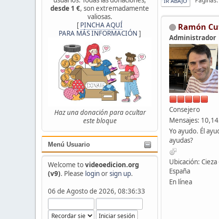
Páginas
IR ABAJO
desde 1 €
, son extremadamente
valiosas.
[
PINCHA AQUÍ
Ramón Cu
PARA MÁS INFORMACIÓN
]
Administrador
Consejero
Haz una donación para ocultar
Mensajes: 10,1
este bloque
Yo ayudo. Él ayu
ayudas?
Menú Usuario
Ubicación: Cieza 
Welcome to
videoedicion.org
España
(v9)
. Please
login
or
sign up
.
En línea
06 de Agosto de 2026, 08:36:33