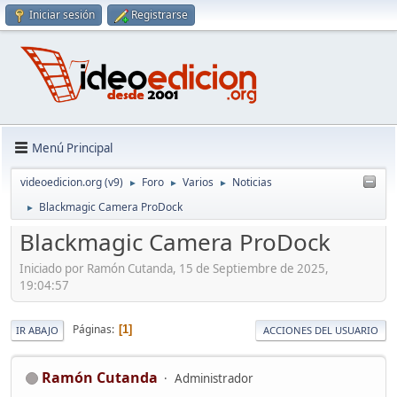
Iniciar sesión
Registrarse
Menú Principal
videoedicion.org (v9)
Foro
Varios
Noticias
►
►
►
Blackmagic Camera ProDock
►
Blackmagic Camera ProDock
Iniciado por Ramón Cutanda, 15 de Septiembre de 2025,
19:04:57
Páginas
1
IR ABAJO
ACCIONES DEL USUARIO
Ramón Cutanda
Administrador