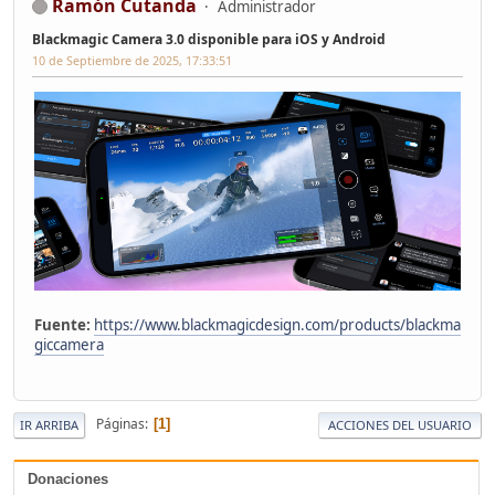
Ramón Cutanda
Administrador
Blackmagic Camera 3.0 disponible para iOS y Android
10 de Septiembre de 2025, 17:33:51
Fuente:
https://www.blackmagicdesign.com/products/blackma
giccamera
Páginas
1
IR ARRIBA
ACCIONES DEL USUARIO
Donaciones