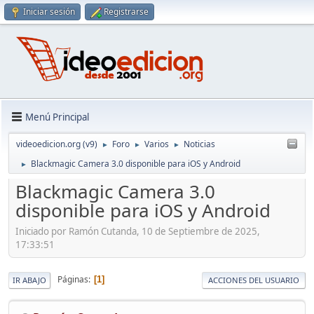
Iniciar sesión
Registrarse
Menú Principal
videoedicion.org (v9)
Foro
Varios
Noticias
►
►
►
Blackmagic Camera 3.0 disponible para iOS y Android
►
Blackmagic Camera 3.0
disponible para iOS y Android
Iniciado por Ramón Cutanda, 10 de Septiembre de 2025,
17:33:51
Páginas
1
IR ABAJO
ACCIONES DEL USUARIO