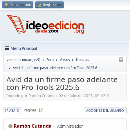
Iniciar sesión
Registrarse
Menú Principal
videoedicion.org (v9)
Foro
Varios
Noticias
►
►
►
Avid da un firme paso adelante con Pro Tools 2025.6
►
Avid da un firme paso adelante
con Pro Tools 2025.6
Iniciado por Ramón Cutanda, 02 de Julio de 2025, 09:42:01
Páginas
1
IR ABAJO
ACCIONES DEL USUARIO
Ramón Cutanda
Administrador