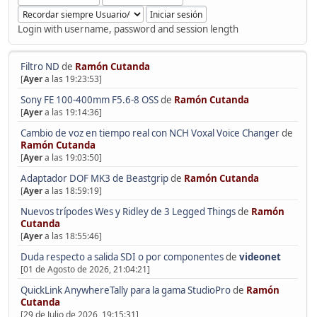
Login with username, password and session length
Filtro ND
de
Ramón Cutanda
[
Ayer
a las 19:23:53]
Sony FE 100-400mm F5.6-8 OSS
de
Ramón Cutanda
[
Ayer
a las 19:14:36]
Cambio de voz en tiempo real con NCH Voxal Voice Changer
de
Ramón Cutanda
[
Ayer
a las 19:03:50]
Adaptador DOF MK3 de Beastgrip
de
Ramón Cutanda
[
Ayer
a las 18:59:19]
Nuevos trípodes Wes y Ridley de 3 Legged Things
de
Ramón
Cutanda
[
Ayer
a las 18:55:46]
Duda respecto a salida SDI o por componentes
de
videonet
[01 de Agosto de 2026, 21:04:21]
QuickLink AnywhereTally para la gama StudioPro
de
Ramón
Cutanda
[29 de Julio de 2026, 19:15:31]